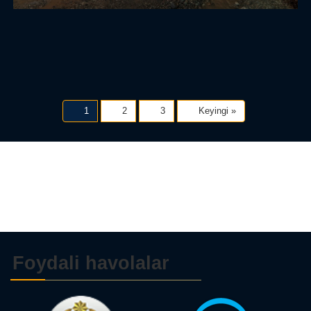
1
2
3
Keyingi »
Foydali havolalar