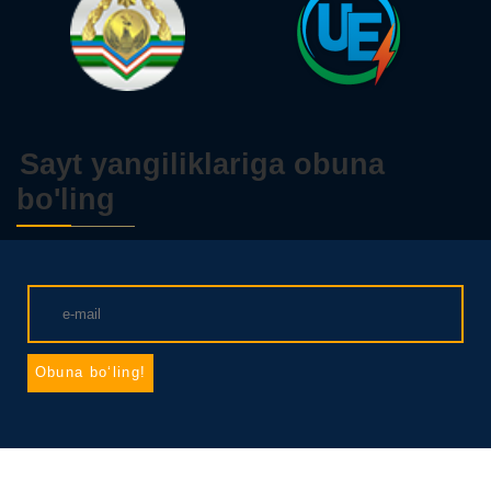
Sayt yangiliklariga obuna
bo'ling
Obuna boʻling!