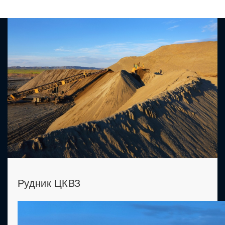
Рудник ЦКВЗ